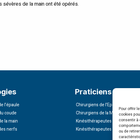
s sévères de la main ont été opérés.
ogies
Praticiens
e l’épaule
Chirurgiens de l’Epaule
Pour offrir 
du coude
Chirurgiens de la Main
cookies pour
consentir à 
de la main
Kinésithérapeutes de l’Epaule
comportement
des nerfs
Kinésithérapeutes de la Main
ou de retire
caractéristi