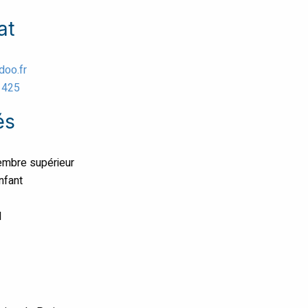
at
doo.fr
 425
és
embre supérieur
enfant
l