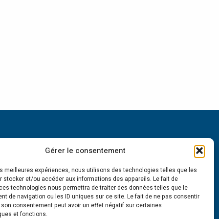
Contact
Gérer le consentement
Clinique Bizet
les meilleures expériences, nous utilisons des technologies telles que les
23 Rue Georges Bizet
 stocker et/ou accéder aux informations des appareils. Le fait de
75116 Paris
ces technologies nous permettra de traiter des données telles que le
Nous contacter
 de navigation ou les ID uniques sur ce site. Le fait de ne pas consentir
r son consentement peut avoir un effet négatif sur certaines
ques et fonctions.