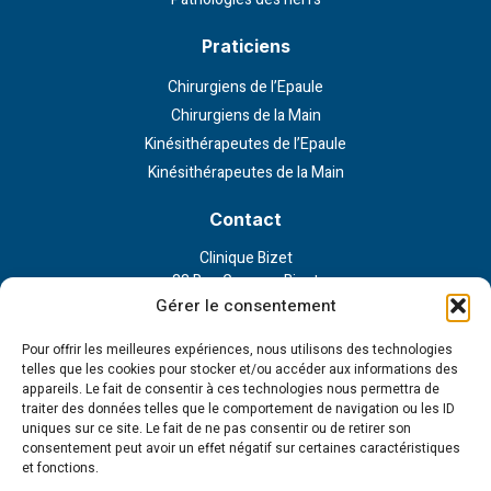
Praticiens
Chirurgiens de l’Epaule
Chirurgiens de la Main
Kinésithérapeutes de l’Epaule
Kinésithérapeutes de la Main
Contact
Clinique Bizet
23 Rue Georges Bizet
75116 Paris
Gérer le consentement
Nous contacter
Pour offrir les meilleures expériences, nous utilisons des technologies
telles que les cookies pour stocker et/ou accéder aux informations des
appareils. Le fait de consentir à ces technologies nous permettra de
Liens externe
traiter des données telles que le comportement de navigation ou les ID
uniques sur ce site. Le fait de ne pas consentir ou de retirer son
Politique de confidentialité
consentement peut avoir un effet négatif sur certaines caractéristiques
Politique en matière de cookies
et fonctions.
Conditions d’utilisation