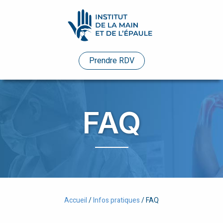
Pathologies
Prendre RDV
Praticiens
Evénements
FAQ
Etudes
de
cas
Infos
pratiques
Enseignements
Accueil
/
Infos pratiques
/
FAQ
Humanitaire