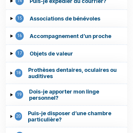
14
Puis-je expédier du courrier?
15
Associations de bénévoles
16
Accompagnement d’un proche
17
Objets de valeur
Prothèses dentaires, oculaires ou
18
auditives
Dois-je apporter mon linge
19
personnel?
Puis-je disposer d’une chambre
20
particulière?