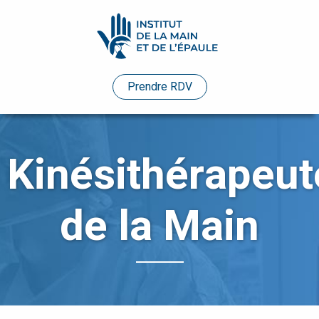
Pathologies
Prendre RDV
Praticiens
Evénements
Kinésithérapeut
Etudes
de
de la Main
cas
Infos
pratiques
Enseignements
Humanitaire