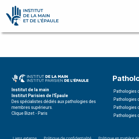
Pathologies
Praticiens
Evénements
Etudes
Pathol
de
Institut de la main
cas
Pathologies d
Institut Parisien de l'Épaule
Pathologies 
Des spécialistes dédiés aux pathologies des
Infos
membres supérieurs.
Pathologies 
pratiques
Clique Bizet - Paris
Pathologies 
Enseignements
Humanitaire
Liens externe
Politique de confidentialité
Politique en matière d