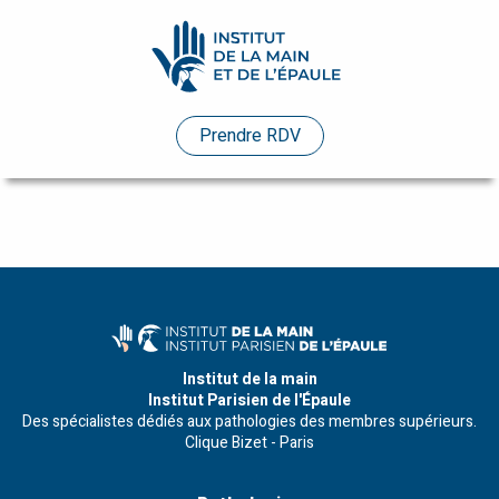
Pathologies
Prendre RDV
Praticiens
Evénements
Etudes
de
cas
Infos
Institut de la main
Institut Parisien de l'Épaule
pratiques
Des spécialistes dédiés aux pathologies des membres supérieurs.
Clique Bizet - Paris
Enseignements
Humanitaire