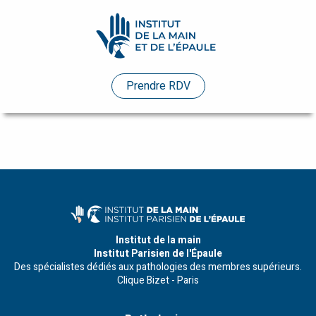
Pathologies
Prendre RDV
Praticiens
Evénements
Etudes
de
cas
Infos
Institut de la main
Institut Parisien de l'Épaule
pratiques
Des spécialistes dédiés aux pathologies des membres supérieurs.
Clique Bizet - Paris
Enseignements
Humanitaire