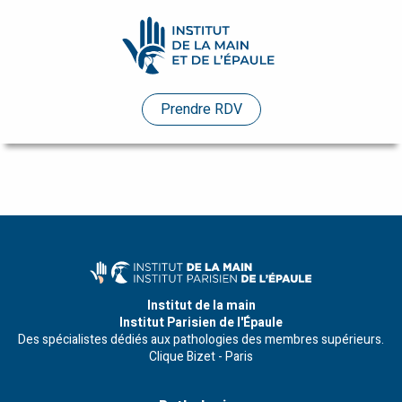
Pathologies
Prendre RDV
Praticiens
Evénements
Etudes
de
cas
Infos
Institut de la main
Institut Parisien de l'Épaule
pratiques
Des spécialistes dédiés aux pathologies des membres supérieurs.
Clique Bizet - Paris
Enseignements
Humanitaire