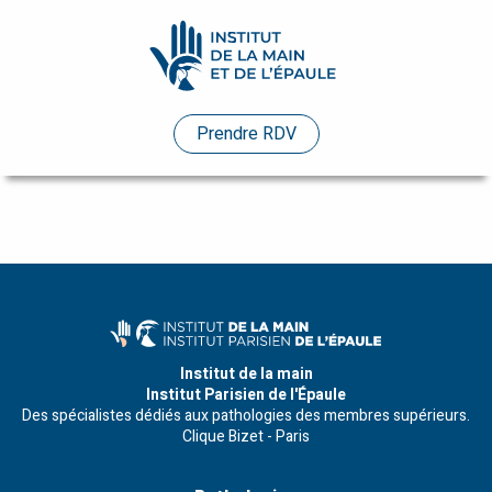
Pathologies
Prendre RDV
Praticiens
Evénements
Etudes
de
cas
Infos
Institut de la main
Institut Parisien de l'Épaule
pratiques
Des spécialistes dédiés aux pathologies des membres supérieurs.
Clique Bizet - Paris
Enseignements
Humanitaire