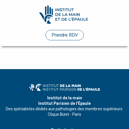
Pathologies
Prendre RDV
Praticiens
Evénements
Etudes
de
cas
Infos
Institut de la main
Institut Parisien de l'Épaule
pratiques
Des spécialistes dédiés aux pathologies des membres supérieurs.
Clique Bizet - Paris
Enseignements
Humanitaire