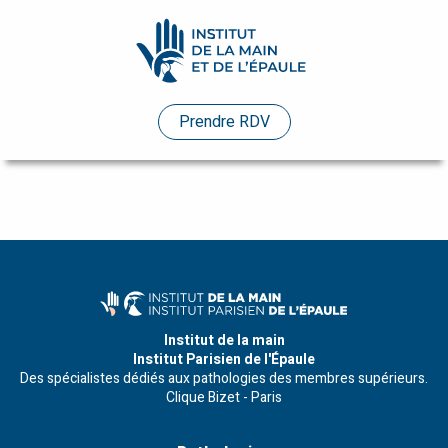
Pathologies
Prendre RDV
Praticiens
Evénements
Etudes
de
cas
Infos
Institut de la main
Institut Parisien de l'Épaule
pratiques
Des spécialistes dédiés aux pathologies des membres supérieurs.
Clique Bizet - Paris
Enseignements
Humanitaire