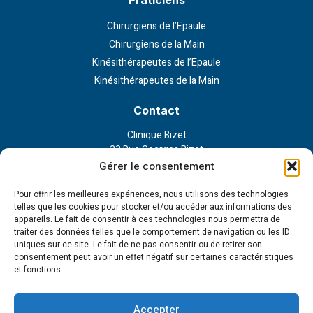
Praticiens
Chirurgiens de l’Epaule
Chirurgiens de la Main
Kinésithérapeutes de l’Epaule
Kinésithérapeutes de la Main
Contact
Clinique Bizet
23 Rue Georges Bizet
75116 Paris
Gérer le consentement
Nous contacter
Pour offrir les meilleures expériences, nous utilisons des technologies
telles que les cookies pour stocker et/ou accéder aux informations des
appareils. Le fait de consentir à ces technologies nous permettra de
Liens externe
traiter des données telles que le comportement de navigation ou les ID
uniques sur ce site. Le fait de ne pas consentir ou de retirer son
Politique de confidentialité
consentement peut avoir un effet négatif sur certaines caractéristiques
Politique en matière de cookies
et fonctions.
Conditions d’utilisation
Cookie Policy (EU)
Accepter