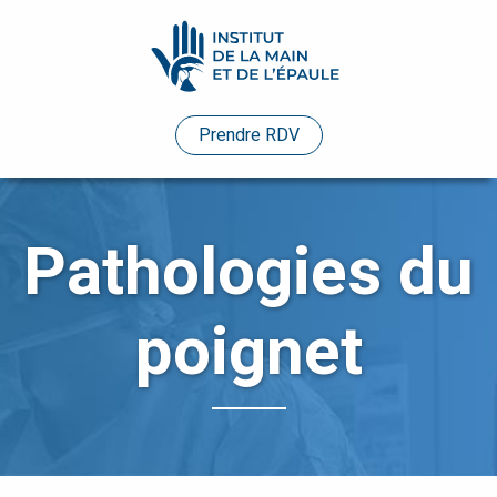
Pathologies
Prendre RDV
Praticiens
Evénements
Pathologies du
Etudes
de
poignet
cas
Infos
pratiques
Enseignements
Humanitaire