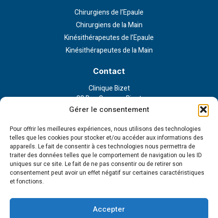
Chirurgiens de l’Epaule
Chirurgiens de la Main
Kinésithérapeutes de l’Epaule
Kinésithérapeutes de la Main
Contact
Clinique Bizet
23 Rue Georges Bizet
75116 Paris
Gérer le consentement
Nous contacter
Pour offrir les meilleures expériences, nous utilisons des technologies
telles que les cookies pour stocker et/ou accéder aux informations des
appareils. Le fait de consentir à ces technologies nous permettra de
Liens externe
traiter des données telles que le comportement de navigation ou les ID
uniques sur ce site. Le fait de ne pas consentir ou de retirer son
Politique de confidentialité
consentement peut avoir un effet négatif sur certaines caractéristiques
Politique en matière de cookies
et fonctions.
Conditions d’utilisation
Cookie Policy (EU)
Accepter
Tous droits réservés - 2023 © Institut de la main et l'épaule