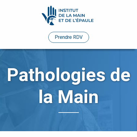
Pathologies
Prendre RDV
Praticiens
Evénements
Pathologies de
Etudes
de
la Main
cas
Infos
pratiques
Enseignements
Humanitaire