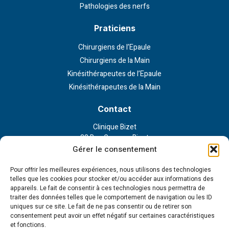
Pathologies des nerfs
Praticiens
Chirurgiens de l’Epaule
Chirurgiens de la Main
Kinésithérapeutes de l’Epaule
Kinésithérapeutes de la Main
Contact
Clinique Bizet
23 Rue Georges Bizet
75116 Paris
Gérer le consentement
Nous contacter
Pour offrir les meilleures expériences, nous utilisons des technologies
telles que les cookies pour stocker et/ou accéder aux informations des
appareils. Le fait de consentir à ces technologies nous permettra de
Liens externe
traiter des données telles que le comportement de navigation ou les ID
uniques sur ce site. Le fait de ne pas consentir ou de retirer son
Politique de confidentialité
consentement peut avoir un effet négatif sur certaines caractéristiques
Politique en matière de cookies
et fonctions.