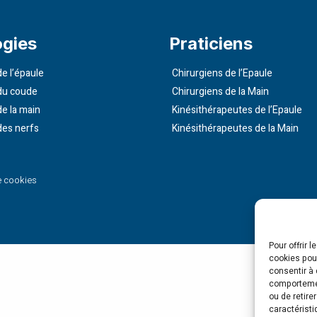
ogies
Praticiens
e l’épaule
Chirurgiens de l’Epaule
du coude
Chirurgiens de la Main
de la main
Kinésithérapeutes de l’Epaule
des nerfs
Kinésithérapeutes de la Main
e cookies
Pour offrir 
cookies pour
consentir à 
comportement
ou de retire
caractéristi