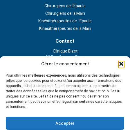
Chirurgiens de l’Epaule
Chirurgiens de la Main
Kinésithérapeutes de l’Epaule
Kinésithérapeutes de la Main
Contact
Clinique Bizet
23 Rue Georges Bizet
75116 Paris
Gérer le consentement
Nous contacter
Pour offrir les meilleures expériences, nous utilisons des technologies
telles que les cookies pour stocker et/ou accéder aux informations des
appareils. Le fait de consentir à ces technologies nous permettra de
Liens externe
traiter des données telles que le comportement de navigation ou les ID
uniques sur ce site. Le fait de ne pas consentir ou de retirer son
Politique de confidentialité
consentement peut avoir un effet négatif sur certaines caractéristiques
Politique en matière de cookies
et fonctions.
Conditions d’utilisation
Cookie Policy (EU)
Accepter
Tous droits réservés - 2023 © Institut de la main et l'épaule