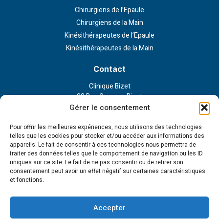
Chirurgiens de l’Epaule
Chirurgiens de la Main
Kinésithérapeutes de l’Epaule
Kinésithérapeutes de la Main
Contact
Clinique Bizet
23 Rue Georges Bizet
75116 Paris
Gérer le consentement
Nous contacter
Pour offrir les meilleures expériences, nous utilisons des technologies
telles que les cookies pour stocker et/ou accéder aux informations des
appareils. Le fait de consentir à ces technologies nous permettra de
Liens externe
traiter des données telles que le comportement de navigation ou les ID
uniques sur ce site. Le fait de ne pas consentir ou de retirer son
Politique de confidentialité
consentement peut avoir un effet négatif sur certaines caractéristiques
Politique en matière de cookies
et fonctions.
Conditions d’utilisation
Cookie Policy (EU)
Accepter
Tous droits réservés - 2023 © Institut de la main et l'épaule