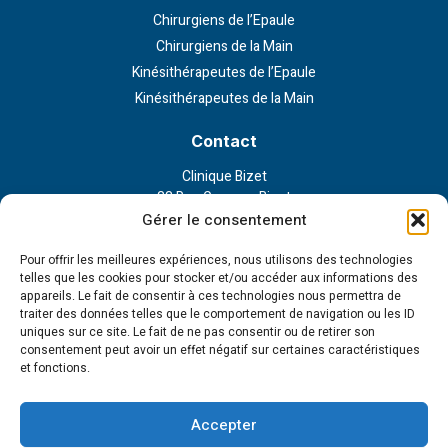
Chirurgiens de l’Epaule
Chirurgiens de la Main
Kinésithérapeutes de l’Epaule
Kinésithérapeutes de la Main
Contact
Clinique Bizet
23 Rue Georges Bizet
75116 Paris
Gérer le consentement
Nous contacter
Pour offrir les meilleures expériences, nous utilisons des technologies
telles que les cookies pour stocker et/ou accéder aux informations des
appareils. Le fait de consentir à ces technologies nous permettra de
Liens externe
traiter des données telles que le comportement de navigation ou les ID
uniques sur ce site. Le fait de ne pas consentir ou de retirer son
Politique de confidentialité
consentement peut avoir un effet négatif sur certaines caractéristiques
Politique en matière de cookies
et fonctions.
Conditions d’utilisation
Cookie Policy (EU)
Accepter
Tous droits réservés - 2023 © Institut de la main et l'épaule