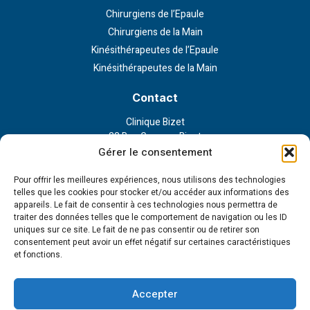
Chirurgiens de l’Epaule
Chirurgiens de la Main
Kinésithérapeutes de l’Epaule
Kinésithérapeutes de la Main
Contact
Clinique Bizet
23 Rue Georges Bizet
75116 Paris
Gérer le consentement
Nous contacter
Pour offrir les meilleures expériences, nous utilisons des technologies
telles que les cookies pour stocker et/ou accéder aux informations des
appareils. Le fait de consentir à ces technologies nous permettra de
Liens externe
traiter des données telles que le comportement de navigation ou les ID
uniques sur ce site. Le fait de ne pas consentir ou de retirer son
Politique de confidentialité
consentement peut avoir un effet négatif sur certaines caractéristiques
Politique en matière de cookies
et fonctions.
Conditions d’utilisation
Cookie Policy (EU)
Accepter
Tous droits réservés - 2023 © Institut de la main et l'épaule