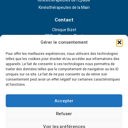
Kinésithérapeutes de l’Epaule
Kinésithérapeutes de la Main
Contact
Clinique Bizet
23 Rue Georges Bizet
75116 Paris
Gérer le consentement
Nous contacter
Pour offrir les meilleures expériences, nous utilisons des technologies
telles que les cookies pour stocker et/ou accéder aux informations des
appareils. Le fait de consentir à ces technologies nous permettra de
Liens externe
traiter des données telles que le comportement de navigation ou les ID
uniques sur ce site. Le fait de ne pas consentir ou de retirer son
Politique de confidentialité
consentement peut avoir un effet négatif sur certaines caractéristiques
Politique en matière de cookies
et fonctions.
Conditions d’utilisation
Cookie Policy (EU)
Accepter
Tous droits réservés - 2023 © Institut de la main et l'épaule
Création et développement :
Refuser
Voir les préférences