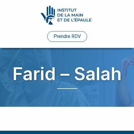
Pathologies
Prendre RDV
Praticiens
Evénements
Farid – Salah
Etudes
de
cas
Infos
pratiques
Enseignements
Humanitaire