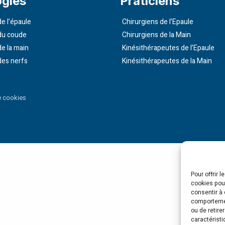
ogies
Praticiens
e l’épaule
Chirurgiens de l’Epaule
du coude
Chirurgiens de la Main
de la main
Kinésithérapeutes de l’Epaule
des nerfs
Kinésithérapeutes de la Main
e cookies
Pour offrir 
cookies pour
consentir à 
comportement
ou de retire
caractéristi