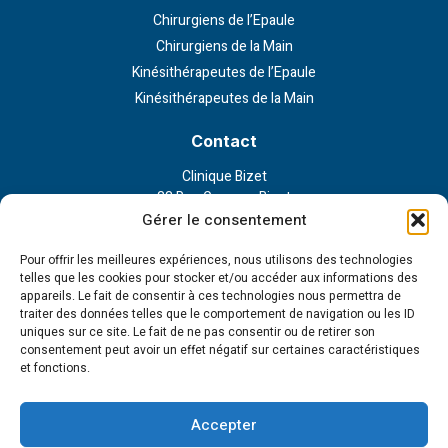
Chirurgiens de l’Epaule
Chirurgiens de la Main
Kinésithérapeutes de l’Epaule
Kinésithérapeutes de la Main
Contact
Clinique Bizet
23 Rue Georges Bizet
75116 Paris
Gérer le consentement
Nous contacter
Pour offrir les meilleures expériences, nous utilisons des technologies
telles que les cookies pour stocker et/ou accéder aux informations des
appareils. Le fait de consentir à ces technologies nous permettra de
Liens externe
traiter des données telles que le comportement de navigation ou les ID
uniques sur ce site. Le fait de ne pas consentir ou de retirer son
Politique de confidentialité
consentement peut avoir un effet négatif sur certaines caractéristiques
Politique en matière de cookies
et fonctions.
Conditions d’utilisation
Cookie Policy (EU)
Accepter
Tous droits réservés - 2023 © Institut de la main et l'épaule