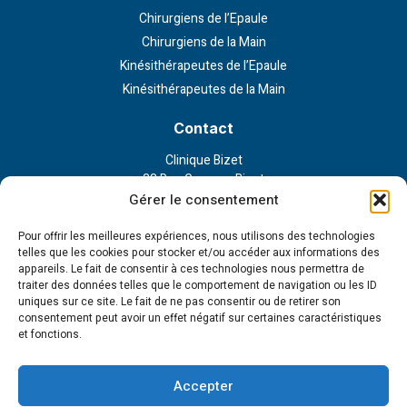
Chirurgiens de l’Epaule
Chirurgiens de la Main
Kinésithérapeutes de l’Epaule
Kinésithérapeutes de la Main
Contact
Clinique Bizet
23 Rue Georges Bizet
75116 Paris
Gérer le consentement
Nous contacter
Pour offrir les meilleures expériences, nous utilisons des technologies
telles que les cookies pour stocker et/ou accéder aux informations des
appareils. Le fait de consentir à ces technologies nous permettra de
Liens externe
traiter des données telles que le comportement de navigation ou les ID
uniques sur ce site. Le fait de ne pas consentir ou de retirer son
Politique de confidentialité
consentement peut avoir un effet négatif sur certaines caractéristiques
Politique en matière de cookies
et fonctions.
Conditions d’utilisation
Cookie Policy (EU)
Accepter
Tous droits réservés - 2023 © Institut de la main et l'épaule