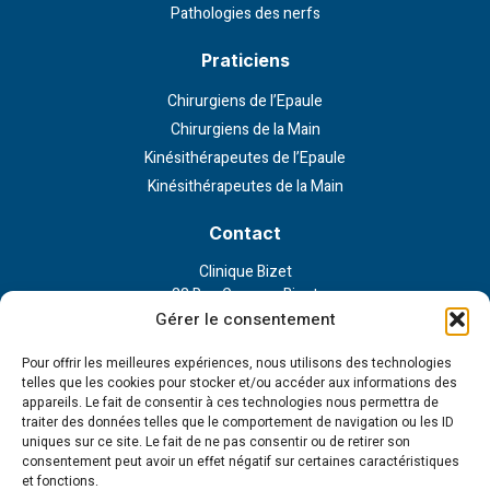
Pathologies des nerfs
Praticiens
Chirurgiens de l’Epaule
Chirurgiens de la Main
Kinésithérapeutes de l’Epaule
Kinésithérapeutes de la Main
Contact
Clinique Bizet
23 Rue Georges Bizet
75116 Paris
Gérer le consentement
Nous contacter
Pour offrir les meilleures expériences, nous utilisons des technologies
telles que les cookies pour stocker et/ou accéder aux informations des
appareils. Le fait de consentir à ces technologies nous permettra de
Liens externe
traiter des données telles que le comportement de navigation ou les ID
uniques sur ce site. Le fait de ne pas consentir ou de retirer son
Politique de confidentialité
consentement peut avoir un effet négatif sur certaines caractéristiques
Politique en matière de cookies
et fonctions.