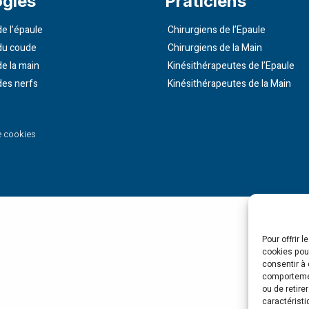
ogies
Praticiens
e l’épaule
Chirurgiens de l’Epaule
du coude
Chirurgiens de la Main
de la main
Kinésithérapeutes de l’Epaule
des nerfs
Kinésithérapeutes de la Main
e cookies
Pour offrir 
cookies pour
consentir à 
comportement
ou de retire
caractéristi