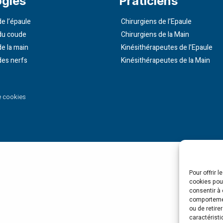
ogies
Praticiens
e l’épaule
Chirurgiens de l’Epaule
du coude
Chirurgiens de la Main
de la main
Kinésithérapeutes de l’Epaule
des nerfs
Kinésithérapeutes de la Main
e cookies
Pour offrir 
cookies pour
consentir à 
comportement
ou de retire
caractéristi