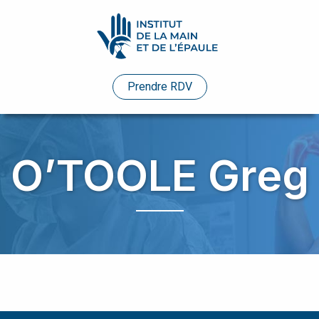
Pathologies
Prendre RDV
Praticiens
Evénements
O’TOOLE Greg
Etudes
de
cas
Infos
pratiques
Enseignements
Humanitaire