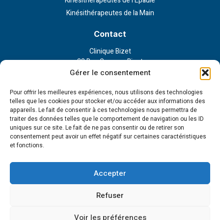
Kinésithérapeutes de l’Epaule
Kinésithérapeutes de la Main
Contact
Clinique Bizet
23 Rue Georges Bizet
75116 Paris
Gérer le consentement
Nous contacter
Pour offrir les meilleures expériences, nous utilisons des technologies
telles que les cookies pour stocker et/ou accéder aux informations des
appareils. Le fait de consentir à ces technologies nous permettra de
Liens externe
traiter des données telles que le comportement de navigation ou les ID
uniques sur ce site. Le fait de ne pas consentir ou de retirer son
Politique de confidentialité
consentement peut avoir un effet négatif sur certaines caractéristiques
Politique en matière de cookies
et fonctions.
Conditions d’utilisation
Cookie Policy (EU)
Accepter
Tous droits réservés - 2023 © Institut de la main et l'épaule
Création et développement :
Refuser
Voir les préférences