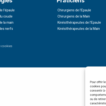
ogies
Praticiens
e l’épaule
Chirurgiens de l’Epaule
du coude
Chirurgiens de la Main
de la main
Kinésithérapeutes de l’Epaule
des nerfs
Kinésithérapeutes de la Main
e cookies
Pour offrir 
cookies pour
consentir à 
comportement
ou de retire
caractéristi