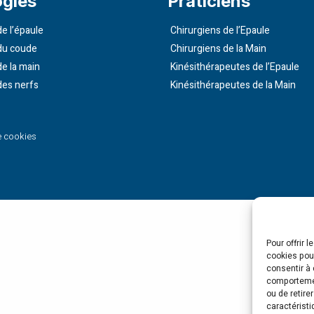
ogies
Praticiens
e l’épaule
Chirurgiens de l’Epaule
du coude
Chirurgiens de la Main
de la main
Kinésithérapeutes de l’Epaule
des nerfs
Kinésithérapeutes de la Main
e cookies
Pour offrir 
cookies pour
consentir à 
comportement
ou de retire
caractéristi