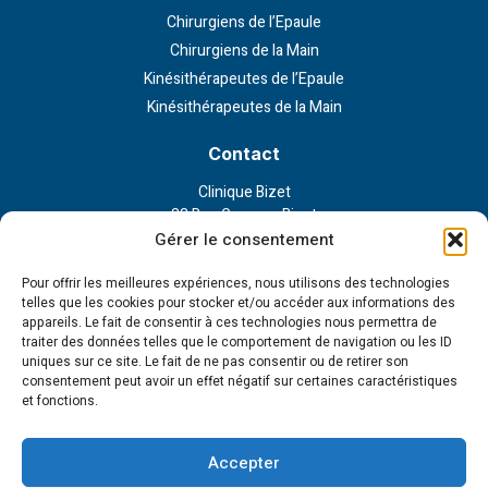
Chirurgiens de l’Epaule
Chirurgiens de la Main
Kinésithérapeutes de l’Epaule
Kinésithérapeutes de la Main
Contact
Clinique Bizet
23 Rue Georges Bizet
75116 Paris
Gérer le consentement
Nous contacter
Pour offrir les meilleures expériences, nous utilisons des technologies
telles que les cookies pour stocker et/ou accéder aux informations des
appareils. Le fait de consentir à ces technologies nous permettra de
Liens externe
traiter des données telles que le comportement de navigation ou les ID
uniques sur ce site. Le fait de ne pas consentir ou de retirer son
Politique de confidentialité
consentement peut avoir un effet négatif sur certaines caractéristiques
Politique en matière de cookies
et fonctions.
Conditions d’utilisation
Cookie Policy (EU)
Accepter
Tous droits réservés - 2023 © Institut de la main et l'épaule