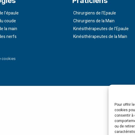
ogies
Praticiens
e l’épaule
Chirurgiens de l’Epaule
du coude
Chirurgiens de la Main
de la main
Kinésithérapeutes de l’Epaule
des nerfs
Kinésithérapeutes de la Main
e cookies
Pour offrir 
cookies pour
consentir à 
comportement
ou de retire
caractéristi